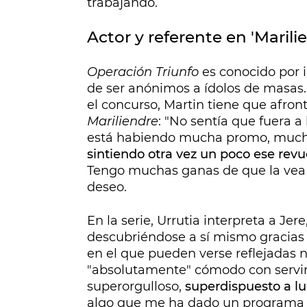
trabajando.
Actor y referente en 'Marili
Operación Triunfo
es conocido por 
de ser anónimos a ídolos de masas.
el concurso, Martin tiene que afron
Mariliendre
: "No sentía que fuera a
está habiendo mucha promo, muc
sintiendo otra vez un poco ese revu
Tengo muchas ganas de que la vea l
deseo.
En la serie, Urrutia interpreta a Je
descubriéndose a sí mismo gracias 
en el que pueden verse reflejadas n
"absolutamente" cómodo con servir 
superorgulloso,
superdispuesto a l
algo que me ha dado un programa d