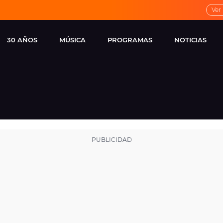
Ver
30 AÑOS
MÚSICA
PROGRAMAS
NOTICIAS
LOCAL DE ENSAYO
CUERPOS
FAMOSOS
EUROPA FM
ESPECIALES
CINE Y TEL
ESTRENOS
ME PONES
VIRALES
CONCIERTOS
LOCUTORES EUROPA
FM
ESTILO DE 
NOVEDADES
MUSICALES
ENTREVISTAS
REMEMBER EUROPA
FM