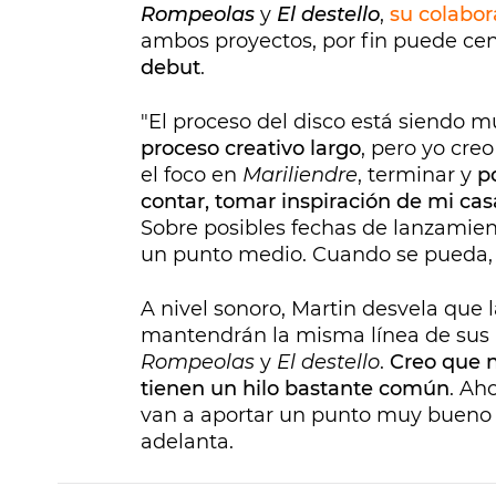
Rompeolas
y
El destello
,
su colabo
ambos proyectos, por fin puede cen
debut
.
"El proceso del disco está siendo 
proceso creativo largo
, pero yo cre
el foco en
Mariliendre
, terminar y
p
contar, tomar inspiración de mi casa
Sobre posibles fechas de lanzamiento
un punto medio. Cuando se pueda,
A nivel sonoro, Martin desvela que
mantendrán la misma línea de sus 
Rompeolas
y
El destello
.
Creo que n
tienen un hilo bastante común
. Ah
van a aportar un punto muy bueno [
adelanta.