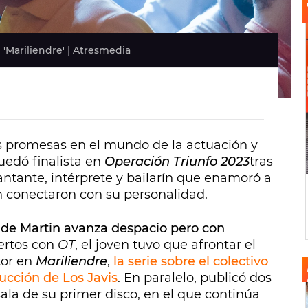
e 'Mariliendre' | Atresmedia
s promesas en el mundo de la actuación y
uedó finalista en
Operación Triunfo 2023
tras
ntante, intérprete y bailarín que enamoró a
 conectaron con su personalidad.
ca de Martin avanza despacio pero con
iertos con
OT
, el joven tuvo que afrontar el
tor en
Mariliendre
,
la serie sobre el colectivo
ucción de Los Javis
. En paralelo, publicó dos
ala de su primer disco, en el que continúa