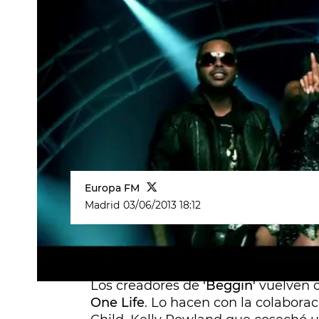
Europa FM
Madrid
03/06/2013 18:12
Los creadores de
'Beggin'
vuelven 
One Life
. Lo hacen con la colaborac