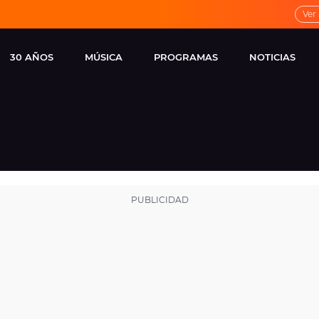
Ver
30 AÑOS
MÚSICA
PROGRAMAS
NOTICIAS
LOCAL DE ENSAYO
CUERPOS
FAMOSOS
EUROPA FM
ESPECIALES
CINE Y TEL
ESTRENOS
ME PONES
VIRALES
CONCIERTOS
LOCUTORES EUROPA
FM
ESTILO DE 
NOVEDADES
MUSICALES
ENTREVISTAS
REMEMBER EUROPA
FM