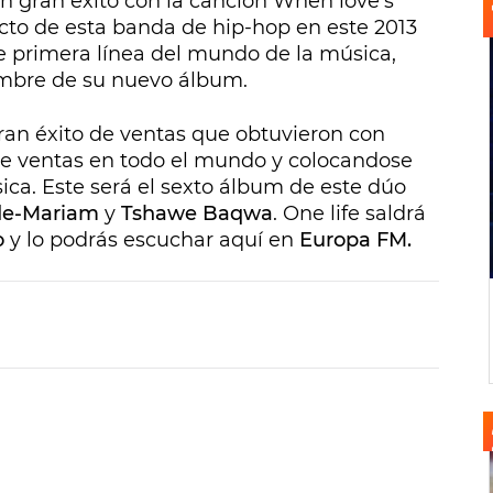
n gran éxito con la canción
When love’s
cto de esta banda de hip-hop en este 2013
de primera línea del mundo de la música,
ombre de su nuevo álbum.
ran éxito de ventas que obtuvieron con
de ventas en todo el mundo y colocandose
ica. Este será el sexto álbum de este dúo
de-Mariam
y
Tshawe Baqwa
.
One life
saldrá
o
y lo podrás escuchar aquí en
Europa FM.