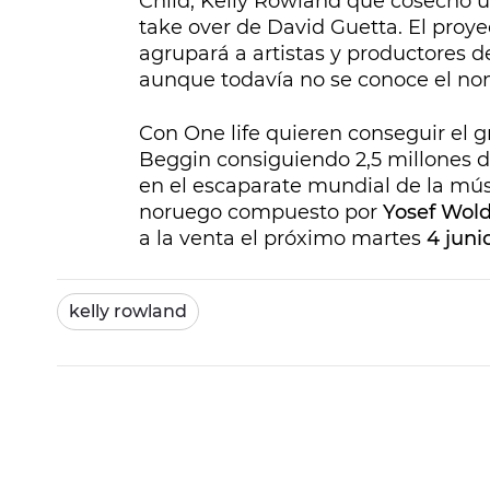
Child, Kelly Rowland que cosechó u
take over
de David Guetta. El proye
agrupará a artistas y productores 
aunque todavía no se conoce el n
Con O
ne life
quieren conseguir el g
Beggin
consiguiendo 2,5 millones 
en el escaparate mundial de la mús
noruego compuesto por
Yosef Wol
a la venta el próximo martes
4 juni
kelly rowland