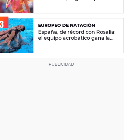
se hacen sobre la versión en
español
EUROPEO DE NATACIÓN
España, de récord con Rosalía:
el equipo acrobático gana la
plata con 'Berghain' y consigue
la mayor nota de impresión
artística