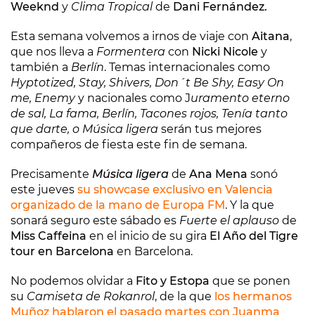
Weeknd
y
Clima Tropical
de
Dani Fernández.
Esta semana volvemos a irnos de viaje con
Aitana
,
que nos lleva a
Formentera
con
Nicki Nicole
y
también a
Berlín
. Temas internacionales como
Hyptotized, Stay, Shivers, Don´t Be Shy, Easy On
me, Enemy
y nacionales como J
uramento eterno
de sal, La fama, Berlín, Tacones rojos, Tenía tanto
que darte, o Música ligera
serán tus mejores
compañeros de fiesta este fin de semana.
Precisamente
Música ligera
de
Ana Mena
sonó
este jueves
su showcase exclusivo en Valencia
organizado de la mano de
Europa FM
. Y la que
sonará seguro este sábado es
Fuerte el aplauso
de
Miss Caffeina
en el inicio de su gira
El Año del Tigre
tour en Barcelona
en Barcelona.
No podemos olvidar a
Fito y Estopa
que se ponen
su
Camiseta de Rokanrol
, de la que
los hermanos
Muñoz hablaron el pasado martes con Juanma