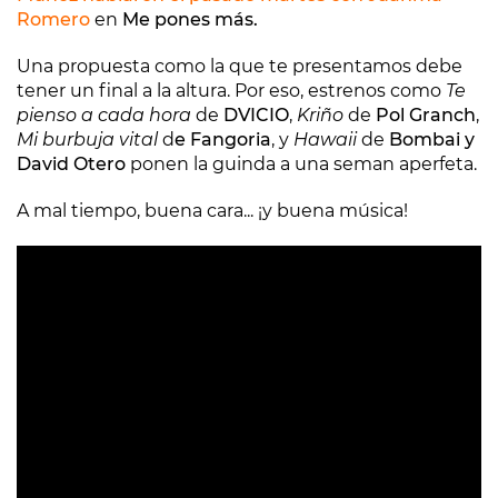
Romero
en
Me pones más.
Una propuesta como la que te presentamos debe
tener un final a la altura. Por eso, estrenos como
Te
pienso a cada hora
de
DVICIO
,
Kriño
de
Pol Granch
,
Mi burbuja vital
d
e Fangoria
, y
Hawaii
de
Bombai y
David Otero
ponen la guinda a una seman aperfeta.
A mal tiempo, buena cara... ¡y buena música!