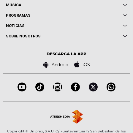
MÚSICA
Local de Ensayo Europa FM
PROGRAMAS
Entrevistas
Cuerpos especiales
NOTICIAS
Conciertos
Me pones
Novedades
Cine y Televisión
SOBRE NOSOTROS
Locutores Europa FM
Estilo de vida
Política de privacidad
Virales
Advertencia legal
Tecnología
DESCARGA LA APP
Política de cookies
Famosos
Bases de concursos
Android
iOS
Accesibilidad
Configuración de la privacidad
Copyright © Uniprex, S.A.U. C/ Fuerteventura 12 San Sebastián de los