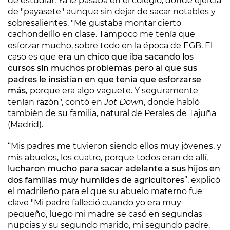
de estudiar. Ya le pasaba en el colegio, donde ejercía
de "payasete" aunque sin dejar de sacar notables y
sobresalientes. "Me gustaba montar cierto
cachondeíllo en clase. Tampoco me tenía que
esforzar mucho, sobre todo en la época de EGB. El
caso es que
era un chico que iba sacando los
cursos sin muchos problemas pero al que sus
padres le insistían en que tenía que esforzarse
más,
porque era algo vaguete. Y seguramente
tenían razón", contó en
Jot Down
, donde habló
también de su familia, natural de Perales de Tajuña
(Madrid).
“Mis padres me tuvieron siendo ellos muy jóvenes, y
mis abuelos, los cuatro, porque todos eran de allí,
lucharon mucho para sacar adelante a sus hijos en
dos familias muy humildes de agricultores
”, explicó
el madrileño para el que su abuelo materno fue
clave "Mi padre falleció cuando yo era muy
pequeño, luego mi madre se casó en segundas
nupcias y su segundo marido, mi segundo padre,