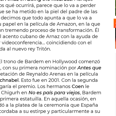
s qué ocurrirá, parece que lo va a perder
ue se ha metido en la piel del padre de las
Y decimos que todo apunta a que lo va a
 papel en la película de Amazon, en la que
 un tremendo proceso de transformación. Él
 acento cubano de Arnaz con la ayuda de
 videoconferencia... coincidiendo con el
da al nuevo rey Tritón.
o. El trono de Bardem en Hollywood comenzó
s, con su primera nominación por
Antes que
retación de Reynaldo Arenas en la película
Schnabel
. Esto fue en 2001. Con la segunda
egaría el premio. Los hermanos
Coen
le
n Chigurh en
No es país para viejos
, Bardem
 primera estatuilla. En aquella ocasión, en
dó a la platea de la ceremonia que España
cordaba a su estirpe y particularmente a su