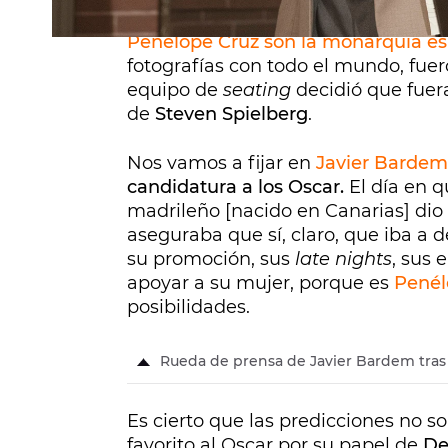
Luncheon
] del pasado lunes 7 de 
Penélope Cruz son la monarquía e
fotografías con todo el mundo, fuer
equipo de
seating
decidió que fue
de
Steven Spielberg
.
Nos vamos a fijar en
Javier Bardem
candidatura a los Oscar.
El día en q
madrileño [nacido en Canarias] dio
aseguraba que sí, claro, que iba a d
su promoción, sus
late nights
, sus 
apoyar a su mujer, porque es
Penél
posibilidades.
Rueda de prensa de Javier Bardem tras 
Es cierto que las predicciones no 
favorito al Oscar por su papel de
De