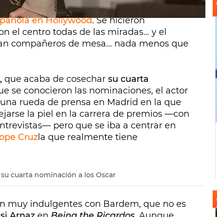
marzo son la mejor prueba:
Javier Bardem y
spañola en Hollywood
. Se hicieron
on el centro todas de las miradas… y el
ran compañeros de mesa... nada menos que
,
que acaba de cosechar
su cuarta
ue se conocieron las nominaciones, el actor
 una rueda de prensa en Madrid en la que
ejarse la piel en la carrera de premios —con
entrevistas— pero que se iba a centrar en
ope Cruz
la que realmente tiene
su cuarta nominación a los Oscar
son muy indulgentes con Bardem, que no es
si Arnaz
en
Being the Ricardos
. Aunque