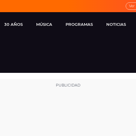
Ver
30 AÑOS
MÚSICA
PROGRAMAS
NOTICIAS
LOCAL DE ENSAYO
CUERPOS
FAMOSOS
EUROPA FM
ESPECIALES
CINE Y TEL
ESTRENOS
ME PONES
VIRALES
CONCIERTOS
LOCUTORES EUROPA
FM
ESTILO DE 
NOVEDADES
MUSICALES
ENTREVISTAS
REMEMBER EUROPA
FM