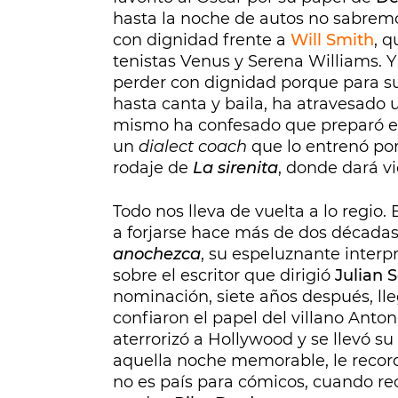
hasta la noche de autos no sabremo
con dignidad frente a
Will Smith
, q
tenistas Venus y Serena Williams. 
perder con dignidad porque para su
hasta canta y baila, ha atravesado
mismo ha confesado que preparó el
un
dialect coach
que lo entrenó por
rodaje de
La sirenita
, donde dará vi
Todo nos lleva de vuelta a lo regi
a forjarse hace más de dos década
anochezca
, su espeluznante interp
sobre el escritor que dirigió
Julian 
nominación, siete años después, ll
confiaron el papel del villano Anto
aterrorizó a Hollywood y se llevó su
aquella noche memorable, le recor
no es país para cómicos, cuando re