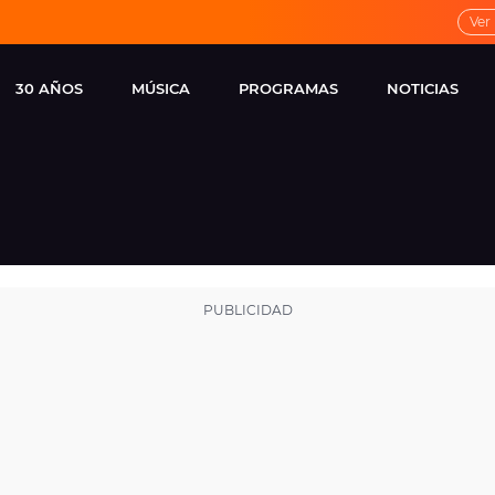
Ver
30 AÑOS
MÚSICA
PROGRAMAS
NOTICIAS
LOCAL DE ENSAYO
CUERPOS
FAMOSOS
EUROPA FM
ESPECIALES
CINE Y TEL
ESTRENOS
ME PONES
VIRALES
CONCIERTOS
LOCUTORES EUROPA
FM
ESTILO DE 
NOVEDADES
MUSICALES
ENTREVISTAS
REMEMBER EUROPA
FM