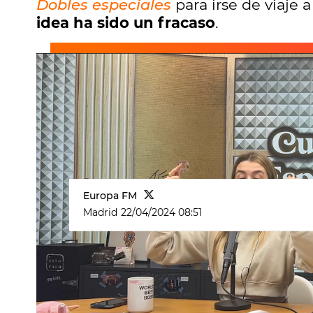
Dobles especiales
para irse de viaje 
idea ha sido un fracaso
.
Europa FM
Madrid
22/04/2024 08:51
Eva Soriano
ha decidido ponerle pun
especiales
, que inició a finales d
Ellie Gordon
, su hermana gemela
a 