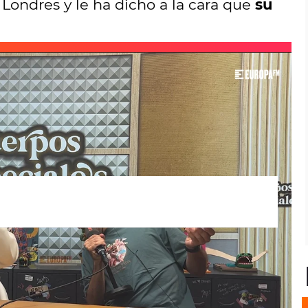
a Londres y le ha dicho a la cara que
su
to y final a la acción especial
Dobles
e marzo cuando se fue a Londres en busca de
la que descubrió a través de Instagram.