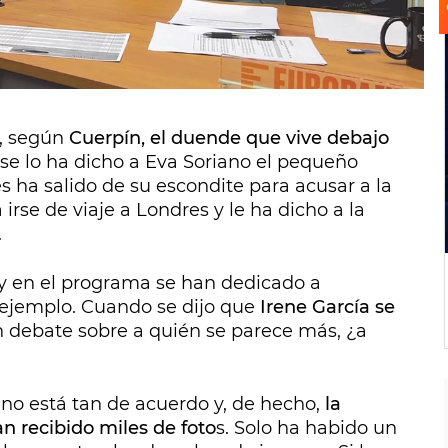
 cara, lio a Alba Cordero y a Raquel Cuétara
rovocó la envidia de todos los miembros del
uisieron seguir sus pasos y
encontrar a sus
o, según
Cuerpín, el duende que vive debajo
 se lo ha dicho a Eva Soriano el pequeño
s ha salido de su escondite para acusar a la
irse de viaje a Londres y le ha dicho a la
.
 y en el programa se han dedicado a
n ejemplo. Cuando se dijo que
Irene García se
 debate sobre a quién se parece más, ¿a
 no está tan de acuerdo y, de hecho,
la
n recibido miles de foto
s. Solo ha habido un