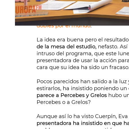
Con la excusa de encontrarse cara a
para irse de viaje y, a su vuelta, p
equipo de
Cuerpos especiales
que q
dobles por el mundo
.
La idea era buena pero el resultad
de la mesa del estudio,
nefasto. Así
intruso del programa, que este lune
presentadora de usar la acción para 
cara que su idea ha sido un fracaso
Pocos parecidos han salido a la luz
estirarlos, ha insistido poniendo u
parece a Percebes y Grelos
hubo un
Percebes o a Grelos?
Aunque así lo ha visto Cuerpín, Eva
presentadora ha insistido en que ha