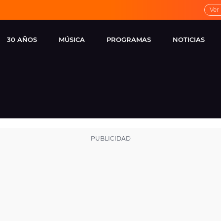
Ver
30 AÑOS
MÚSICA
PROGRAMAS
NOTICIAS
LOCAL DE ENSAYO
CUERPOS
FAMOSOS
EUROPA FM
ESPECIALES
CINE Y TEL
ESTRENOS
ME PONES
VIRALES
CONCIERTOS
LOCUTORES EUROPA
FM
ESTILO DE 
NOVEDADES
MUSICALES
ENTREVISTAS
REMEMBER EUROPA
FM