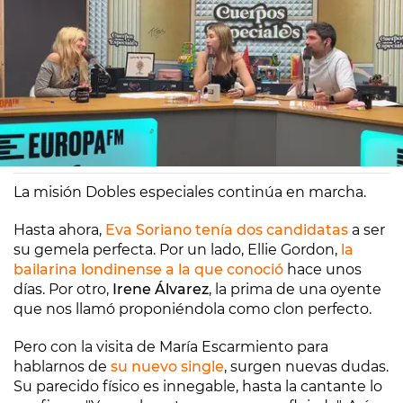
Europa FM
Madrid
11/04/2024 13:03
La misión Dobles especiales continúa en marcha.
Hasta ahora,
Eva Soriano tenía dos candidatas
a ser
su gemela perfecta. Por un lado, Ellie Gordon,
la
bailarina londinense a la que conoció
hace unos
días. Por otro,
Irene Álvarez
, la prima de una oyente
que nos llamó proponiéndola como clon perfecto.
Pero con la visita de María Escarmiento para
hablarnos de
su nuevo single
, surgen nuevas dudas.
Su parecido físico es innegable, hasta la cantante lo