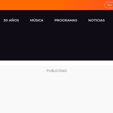
Ver
30 AÑOS
MÚSICA
PROGRAMAS
NOTICIAS
LOCAL DE ENSAYO
CUERPOS
FAMOSOS
EUROPA FM
ESPECIALES
CINE Y TEL
ESTRENOS
ME PONES
VIRALES
CONCIERTOS
LOCUTORES EUROPA
FM
ESTILO DE 
NOVEDADES
MUSICALES
ENTREVISTAS
REMEMBER EUROPA
FM