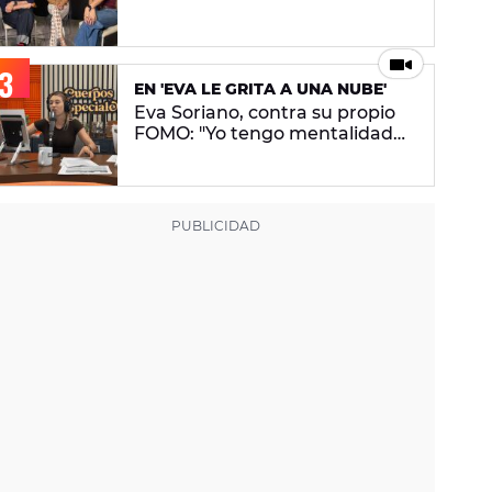
conceptual. No pretendo lanzar
ningún mensaje en concreto"
EN 'EVA LE GRITA A UNA NUBE'
Eva Soriano, contra su propio
FOMO: "Yo tengo mentalidad
de tiburona, porque si paro me
da un apechusque"