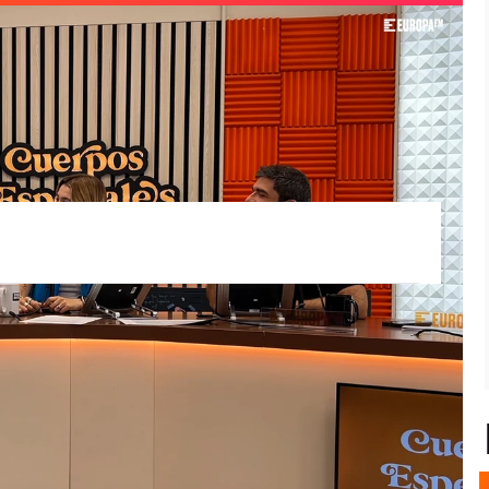
tre sus letras de experiencias personales y
 dio clases particulares cuando ejercía de
astaron 600 euros en clases particulares", ha
s ejecutivos
que tenía que recuperar siete
literalmente, al chico de la piscina durante