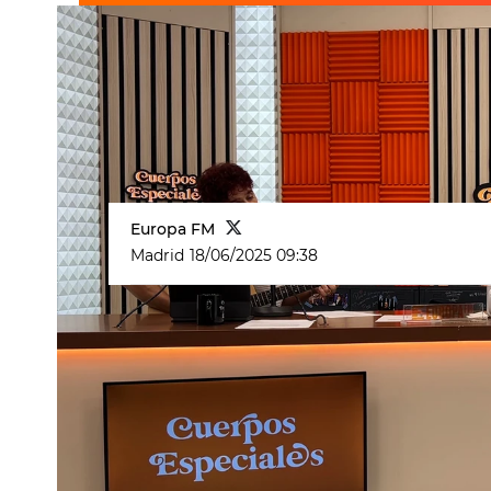
Europa FM
Madrid
18/06/2025 09:38
Diego Arroyo, como buen artista, nu
esta vez recuerda a un joven al que
profesor de apoyo. "Sus padres se g
recordado sobre
el hijo de dos alto
asignaturas de cara a selectividad.
Una tarea ardua que implicó sacar, 