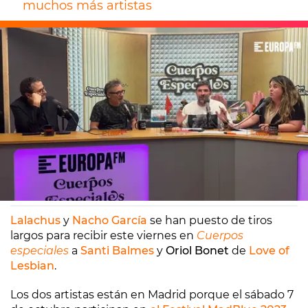
muchos más artistas
Europa FM
Madrid
06/10/2023 10:35
Lalachus
y
Nacho García
se han puesto de tiros
largos para recibir este viernes en
Cuerpos
especiales
a
Santi Balmes
y
Oriol Bonet
de
Love of
Lesbian
.
Los dos artistas están en Madrid porque el sábado 7