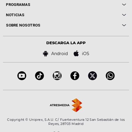
Local de Ensayo Europa FM
PROGRAMAS
Entrevistas
Cuerpos especiales
NOTICIAS
Conciertos
Me pones
Novedades
Cine y Televisión
SOBRE NOSOTROS
Locutores Europa FM
Estilo de vida
Política de privacidad
Virales
Advertencia legal
Tecnología
DESCARGA LA APP
Política de cookies
Famosos
Bases de concursos
Android
iOS
Accesibilidad
Configuración de la privacidad
Copyright © Uniprex, S.A.U. C/ Fuerteventura 12 San Sebastián de los
Reyes, 28703 Madrid