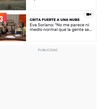
cuarta semana de 'Pueblos
especiales' - ENCUESTA
CERRADA
GRITA FUERTE A UNA NUBE
Eva Soriano: "No me parece ni
medio normal que la gente se
enfade porque digo que no
ligo"