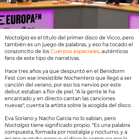
Europa FM
Madrid
16/05/2024 10:30
Noctalgia
es el título del primer disco de Vicco, pero
también es un juego de palabras, y eso ha tocado el
corazoncito de los
Cuerpos especiales
, auténticos
fans de este tipo de narrativas.
Hace tres años ya que despuntó en el Benidorm
Fest con ese irresistible
Nochentera
que llegó a ser
canción del verano, por eso los nervios por este
debut estaban a flor de piel. "A la gente le ha
encantado y en directo cantan las canciones
nuevas", cuenta la artista sobre la acogida del disco.
Eva Soriano y Nacho García no lo sabían, pero
Noctalgia
tiene significado propio. "Es una palabra
compuesta, formada por nostalgia y nocturno, y a
mí me gustaba porque el disco lo compuse por la