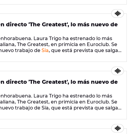
chentera. ¿Conseguirá conquistar su corazón?
 directo 'The Greatest', lo más nuevo de
 enhorabuena. Laura Trigo ha estrenado lo más
aliana, The Greatest, en primicia en Euroclub. Se
l nuevo trabajo de
Sia
, que está prevista que salga
ías.
 en el que de nuevo aparece la joven bailarina
da a las víctimas del atentado de Orlando. ¡Dale al
 directo 'The Greatest', lo más nuevo de
 enhorabuena. Laura Trigo ha estrenado lo más
aliana, The Greatest, en primicia en Euroclub. Se
 nuevo trabajo de Sia, que está prevista que salga
ías.
 en el que de nuevo aparece la joven bailarina
da a las víctimas del atentado de Orlando. ¡Dale al