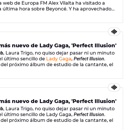
 web de Europa FM Alex Vilalta ha visitado a
la última hora sobre Beyoncé. Y ha aprovechado
 ¿Quieres saber lo que siente por ella? ¡No te
más nuevo de Lady Gaga, 'Perfect Illusion'
ub
, Laura Trigo, no quiso dejar pasar ni un minuto
l último sencillo de
Lady Gaga
,
Perfect Illusion
.
o del próximo álbum de estudio de la cantante, el
al, en el que se reinventa de nuevo para mostrar
chentera. ¿Conseguirá conquistar su corazón?
más nuevo de Lady Gaga, 'Perfect Illusion'
ub
, Laura Trigo, no quiso dejar pasar ni un minuto
l último sencillo de Lady Gaga,
Perfect Illusion
.
o del próximo álbum de estudio de la cantante, el
al, en el que se reinventa de nuevo para mostrar