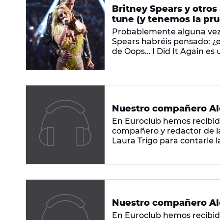
Britney Spears y otros
tune (y tenemos la pr
Probablemente alguna vez 
Spears habréis pensado: ¿es
de Oops… I Did It Again es 
cogido a eso de utilizar el 
afinada. Pero no es la únic
Nuestro compañero Alex
En Euroclub hemos recibid
compañero y redactor de la
Laura Trigo para contarle 
para hacer una declaración.
pierdas el momentazo!
Nuestro compañero Alex
En Euroclub hemos recibid