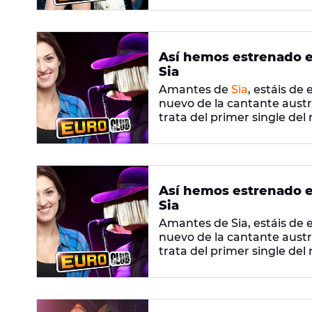
su faceta más roquera y o
Así hemos estrenado en
Sia
Amantes de
Sia
, estáis de
nuevo de la cantante austr
trata del primer single de
a la venta en los próximos d
El videoclip de la canción,
Maddie Zeglier, está dedica
play y sube el volumen!
Así hemos estrenado en
Sia
Amantes de Sia, estáis de
nuevo de la cantante austr
trata del primer single del
a la venta en los próximos d
El videoclip de la canción,
Maddie Zeglier, está dedica
play y sube el volumen!