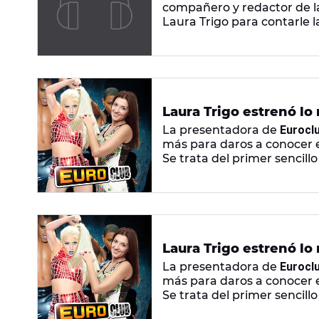
compañero y redactor de la
Laura Trigo para contarle 
para hacer una declaración.
pierdas el momentazo!
Laura Trigo estrenó lo 
La presentadora de
Eurocl
más para daros a conocer e
Se trata del primer sencill
quinto de su carrera music
su faceta más roquera y o
Laura Trigo estrenó lo 
La presentadora de
Eurocl
más para daros a conocer e
Se trata del primer sencill
quinto de su carrera music