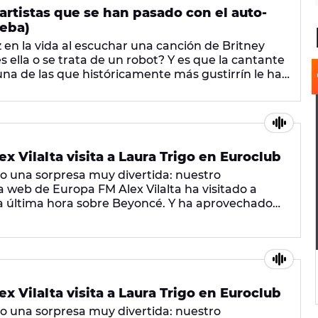
 artistas que se han pasado con el auto-
ueba)
en la vida al escuchar una canción de Britney
 ella o se trata de un robot? Y es que la cantante
una de las que históricamente más gustirrín le ha
retoque digital de su voz para hacerla sonar
a.
 Vilalta visita a Laura Trigo en Euroclub
o una sorpresa muy divertida: nuestro
 web de Europa FM Alex Vilalta ha visitado a
la última hora sobre Beyoncé. Y ha aprovechado
 ¿Quieres saber lo que siente por ella? ¡No te
 Vilalta visita a Laura Trigo en Euroclub
o una sorpresa muy divertida: nuestro