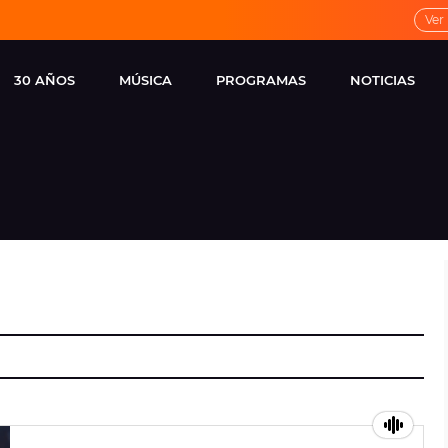
Ver
30 AÑOS
MÚSICA
PROGRAMAS
NOTICIAS
LOCAL DE ENSAYO
CUERPOS
FAMOSOS
EUROPA FM
ESPECIALES
CINE Y TEL
ESTRENOS
ME PONES
VIRALES
CONCIERTOS
LOCUTORES EUROPA
FM
ESTILO DE 
NOVEDADES
MUSICALES
ENTREVISTAS
REMEMBER EUROPA
FM