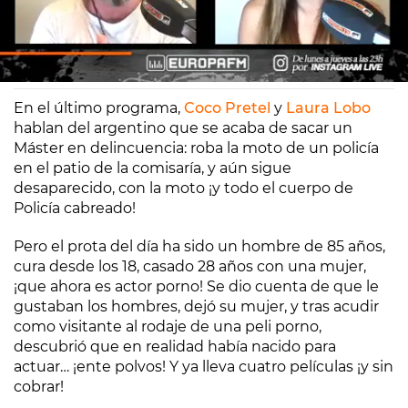
Coco Pretel
Laura Lobo
Madrid
31/01/2020 17:35
En el último programa,
Coco Pretel
y
Laura Lobo
hablan del argentino que se acaba de sacar un
Máster en delincuencia: roba la moto de un policía
en el patio de la comisaría, y aún sigue
desaparecido, con la moto ¡y todo el cuerpo de
Policía cabreado!
Pero el prota del día ha sido un hombre de 85 años,
cura desde los 18, casado 28 años con una mujer,
¡que ahora es actor porno! Se dio cuenta de que le
gustaban los hombres, dejó su mujer, y tras acudir
como visitante al rodaje de una peli porno,
descubrió que en realidad había nacido para
actuar… ¡ente polvos! Y ya lleva cuatro películas ¡y sin
cobrar!