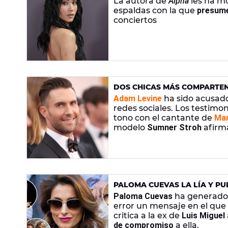
La autora de
Alpha
les ha m
espaldas con la que
presume
conciertos
DOS CHICAS MÁS COMPARTE
LEVINE
Adam Levine
ha sido acusado 
redes sociales. Los testim
tono con el cantante de
Mar
modelo
Sumner Stroh
afirma
PALOMA CUEVAS LA LÍA Y PU
SORIA Y A LA EX DE LUIS MIG
Paloma Cuevas
ha generado 
error un mensaje en el que
critica a la ex de
Luis Miguel
de compromiso
a ella.