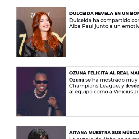
DULCEIDA REVELA EN UN BON
Dulceida ha compartido co
Alba Paul junto a un emoti
OZUNA FELICITA AL REAL MA
CLARA SU AMISTAD CON VINIC
Ozuna
se ha mostrado muy co
Champions League, y
desde
al equipo como a Vinicius Jr
AITANA MUESTRA SUS MÚSCU
DEPORTE"