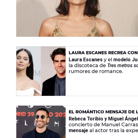
LAURA ESCANES RECREA CO
ESCENA DE 'TRES METROS SO
Laura Escanes
y el
modelo Ju
la discoteca de
Tres metros so
rumores de romance.
EL ROMÁNTICO MENSAJE DE L
CONCIERTO DE MANUEL CAR
Rebeca Toribio y Miguel Ángel
concierto de Manuel Carras
mensaje
al actor tras la exp