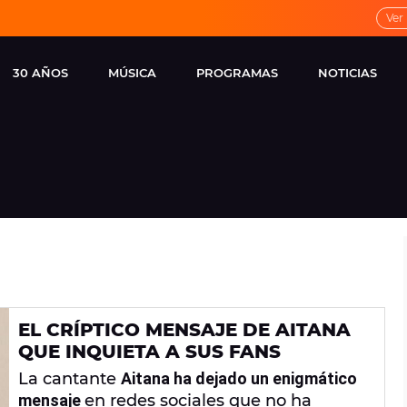
Ver
30 AÑOS
MÚSICA
PROGRAMAS
NOTICIAS
LOCAL DE ENSAYO
CUERPOS
FAMOSOS
EUROPA FM
ESPECIALES
CINE Y TEL
ESTRENOS
ME PONES
VIRALES
CONCIERTOS
LOCUTORES EUROPA
FM
ESTILO DE 
NOVEDADES
MUSICALES
EL CRÍPTICO MENSAJE DE AITANA
ENTREVISTAS
QUE INQUIETA A SUS FANS
REMEMBER EUROPA
La cantante
Aitana ha dejado un enigmático
FM
mensaje
en redes sociales que no ha