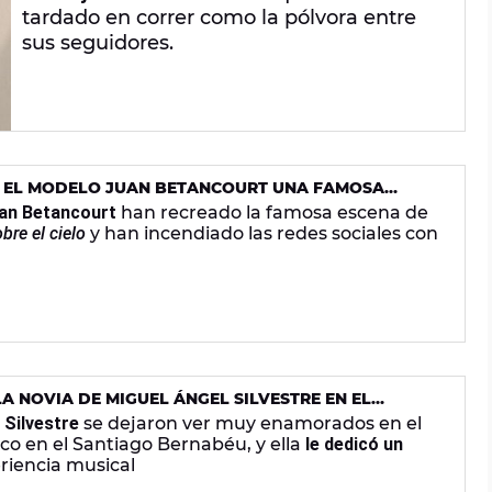
tardado en correr como la pólvora entre
sus seguidores.
N EL MODELO JUAN BETANCOURT UNA FAMOSA
BRE EL CIELO' Y SALTAN LOS RUMORES
an Betancourt
han recreado la famosa escena de
bre el cielo
y han incendiado las redes sociales con
A NOVIA DE MIGUEL ÁNGEL SILVESTRE EN EL
RASCO
 Silvestre
se dejaron ver muy enamorados en el
co en el Santiago Bernabéu, y ella
le dedicó un
eriencia musical