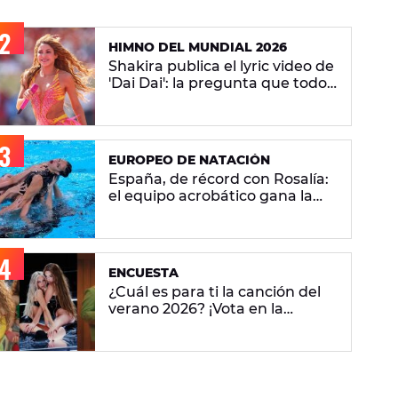
HIMNO DEL MUNDIAL 2026
Shakira publica el lyric video de
'Dai Dai': la pregunta que todos
se hacen sobre la versión en
español
EUROPEO DE NATACIÓN
España, de récord con Rosalía:
el equipo acrobático gana la
plata con 'Berghain' y consigue
la mayor nota de impresión
artística
ENCUESTA
¿Cuál es para ti la canción del
verano 2026? ¡Vota en la
encuesta!