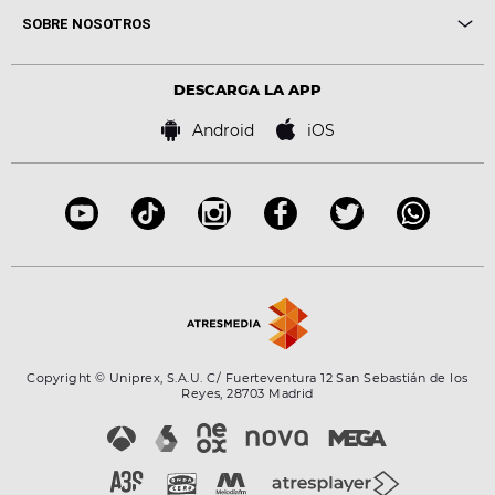
Me pones
Novedades
Cine y Televisión
SOBRE NOSOTROS
Locutores Europa FM
Estilo de vida
Política de privacidad
Virales
Advertencia legal
Tecnología
DESCARGA LA APP
Política de cookies
Famosos
Bases de concursos
Android
iOS
Accesibilidad
Configuración de la privacidad
Copyright © Uniprex, S.A.U. C/ Fuerteventura 12 San Sebastián de los
Reyes, 28703 Madrid