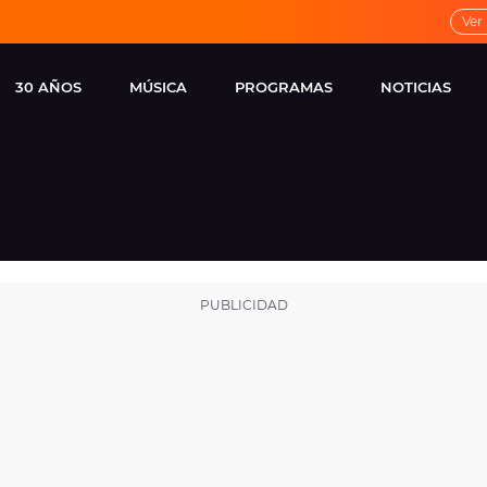
Ver
30 AÑOS
MÚSICA
PROGRAMAS
NOTICIAS
LOCAL DE ENSAYO
CUERPOS
FAMOSOS
EUROPA FM
ESPECIALES
CINE Y TEL
ESTRENOS
ME PONES
VIRALES
CONCIERTOS
LOCUTORES EUROPA
FM
ESTILO DE 
NOVEDADES
MUSICALES
ENTREVISTAS
REMEMBER EUROPA
FM