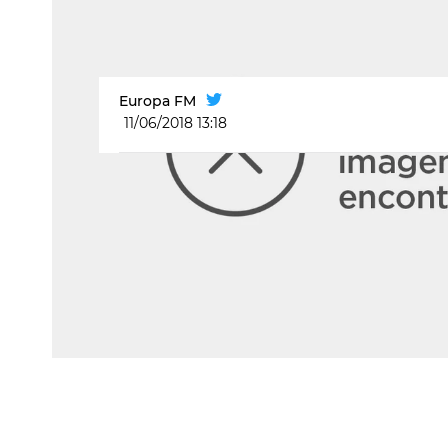
Europa FM
11/06/2018 13:18
Mar Montoro y Pablo Guerola te c
A Prueba
Vídeos de Ponte A Prueba
Ponte A Prueb