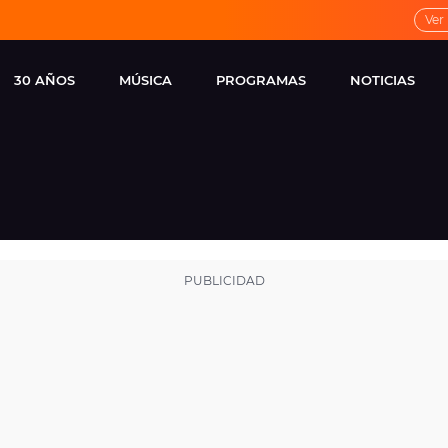
Ver
30 AÑOS
MÚSICA
PROGRAMAS
NOTICIAS
LOCAL DE ENSAYO
CUERPOS
FAMOSOS
EUROPA FM
ESPECIALES
CINE Y TEL
ESTRENOS
ME PONES
VIRALES
CONCIERTOS
LOCUTORES EUROPA
FM
ESTILO DE 
NOVEDADES
MUSICALES
ENTREVISTAS
REMEMBER EUROPA
FM