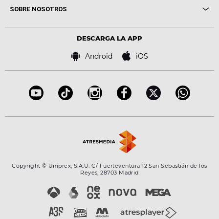
Me pones
Novedades
Cine y Televisión
SOBRE NOSOTROS
Locutores Europa FM
Estilo de vida
Política de privacidad
Virales
Advertencia legal
Tecnología
DESCARGA LA APP
Política de cookies
Famosos
Bases de concursos
Android
iOS
Accesibilidad
Configuración de la privacidad
Copyright © Uniprex, S.A.U. C/ Fuerteventura 12 San Sebastián de los
Reyes, 28703 Madrid