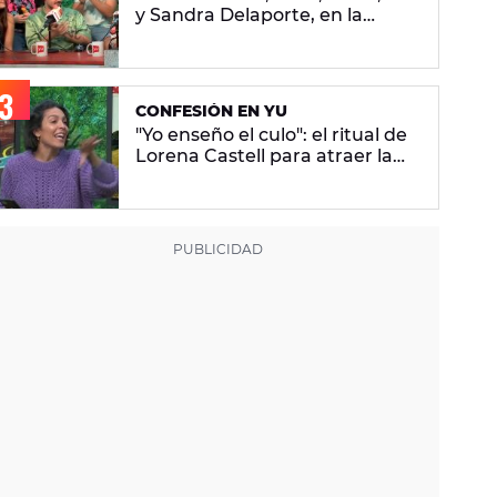
y Sandra Delaporte, en la
última batalla de 'Adivina la
canción'
CONFESIÓN EN YU
"Yo enseño el culo": el ritual de
Lorena Castell para atraer la
abundancia