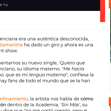
e Yu
lenciana era una auténtica desconocida,
Samantha
ha dado un giro y ahora es una
ent show.
entarnos su nuevo single,
'Quiero que
enciano, su idioma materno.
"Me hacía
no, que es mi lengua materna"
, confiesa la
 hay fans de todo el mundo que se la han
confinamiento
, la artista nos habla de
cómo
ción
dentro de la Academia.
'Sin Más'
, su
 y dice que
"no me costó crearla, pero
a