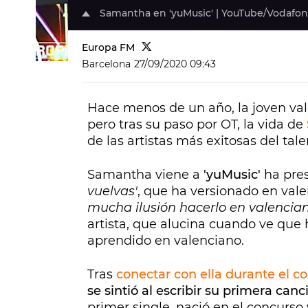
Samantha en 'yuMusic' | YouTube/Vodafon
Europa FM
Barcelona
27/09/2020 09:43
Hace menos de un año, la joven va
pero tras su paso por OT, la vida de
de las artistas más exitosas del tal
Samantha viene a
'yuMusic'
ha pres
vuelvas'
, que ha versionado en val
mucha ilusión hacerlo en valencia
artista, que alucina cuando ve que
aprendido en valenciano.
Tras
conectar con ella durante el 
se sintió al escribir su primera can
primer single, nació en el concurso