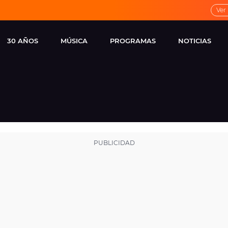
Ver
30 AÑOS
MÚSICA
PROGRAMAS
NOTICIAS
LOCAL DE ENSAYO
CUERPOS
FAMOSOS
EUROPA FM
ESPECIALES
CINE Y TEL
ESTRENOS
ME PONES
VIRALES
CONCIERTOS
LOCUTORES EUROPA
FM
ESTILO DE 
NOVEDADES
MUSICALES
ENTREVISTAS
REMEMBER EUROPA
FM