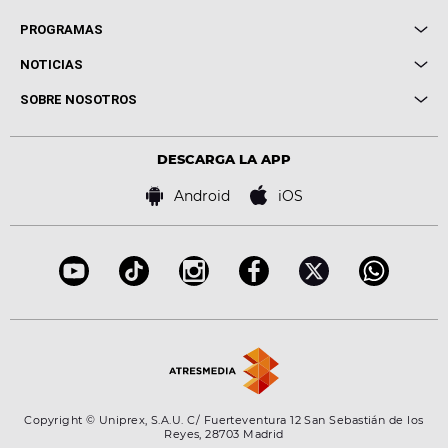
Local de Ensayo Europa FM
PROGRAMAS
Entrevistas
Cuerpos especiales
NOTICIAS
Conciertos
Me pones
Novedades
Cine y Televisión
SOBRE NOSOTROS
Locutores Europa FM
Estilo de vida
Política de privacidad
Virales
Advertencia legal
Tecnología
DESCARGA LA APP
Política de cookies
Famosos
Bases de concursos
Android
iOS
Accesibilidad
Configuración de la privacidad
Copyright © Uniprex, S.A.U. C/ Fuerteventura 12 San Sebastián de los
Reyes, 28703 Madrid