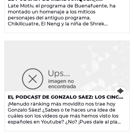
CHIKILICUATRE, EL NENG Y LA NIÑA DE
Late Motiv, el programa de Buenafuente, ha
SHREK SE REENCUENTRAN CON
montado un homenaje a los míticos
BUENAFUENTE
personajes del antiguo programa.
Chikilicuatre, El Neng y la niña de Shrek
volvieron a ver a Andreu Buenafuente, su
creador y descubridor. Al público le encantó
pero... ¿Y a Buenafuente? ¡No te lo pierdas!
EL PODCAST DE GONZALO SÁEZ: LOS CINCO
VÍDEOS MÁS VISTOS DE YOUTUBE EN
¡Menudo ránking más movidito nos trae hoy
ESPAÑA
Gonzalo Sáez! ¿Sabes o te haces una idea de
cuáles son los vídeos que más hemos visto los
españoles en Youtube? ¿No? ¡Pues dale al play
porque no te lo puedes perder!