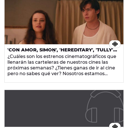
'CON AMOR, SIMON', 'HEREDITARY', 'TULLY',
'COMPADRES' Y MÁS ESTRENOS CON
¿Cuáles son los estrenos cinematográficos que
GONZALO SÁEZ
llenarán las carteleras de nuestros cines las
próximas semanas? ¿Tienes ganas de ir al cine
pero no sabes qué ver? Nosotros estamos
atentos a todo y te dejamos aquí nuestras
recomendaciones. ¡Ahora solo te faltan las
palomitas!