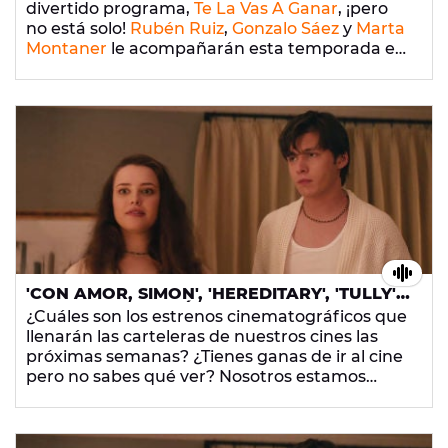
divertido programa,
Te La Vas A Ganar
, ¡pero
no está solo!
Rubén Ruiz
,
Gonzalo Sáez
y
Marta
Montaner
le acompañarán esta temporada en
las noches más gamberras de
Europa FM
.
'CON AMOR, SIMON', 'HEREDITARY', 'TULLY',
'COMPADRES' Y MÁS ESTRENOS CON
¿Cuáles son los estrenos cinematográficos que
GONZALO SÁEZ
llenarán las carteleras de nuestros cines las
próximas semanas? ¿Tienes ganas de ir al cine
pero no sabes qué ver? Nosotros estamos
atentos a todo y te dejamos aquí nuestras
recomendaciones. ¡Ahora solo te faltan las
palomitas!