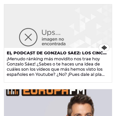
EL PODCAST DE GONZALO SÁEZ: LOS CINCO
VÍDEOS MÁS VISTOS DE YOUTUBE EN
¡Menudo ránking más movidito nos trae hoy
ESPAÑA
Gonzalo Sáez! ¿Sabes o te haces una idea de
cuáles son los vídeos que más hemos visto los
españoles en Youtube? ¿No? ¡Pues dale al play
porque no te lo puedes perder!