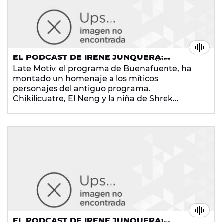
EL PODCAST DE IRENE JUNQUERA:
CHIKILICUATRE, EL NENG Y LA NIÑA DE
Late Motiv, el programa de Buenafuente, ha
SHREK SE REENCUENTRAN CON
montado un homenaje a los míticos
BUENAFUENTE
personajes del antiguo programa.
Chikilicuatre, El Neng y la niña de Shrek
volvieron a ver a Andreu Buenafuente, su
creador y descubridor. Al público le encantó
pero... ¿Y a Buenafuente? ¡No te lo pierdas!
EL PODCAST DE IRENE JUNQUERA: