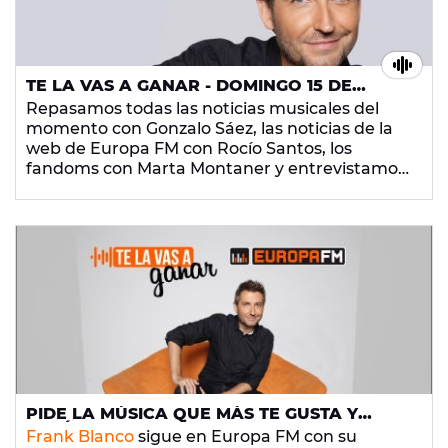
TE LA VAS A GANAR - DOMINGO 15 DE
SEPTIEMBRE DE 2019
Repasamos todas las noticias musicales del
momento con Gonzalo Sáez, las noticias de la
web de Europa FM con Rocío Santos, los
fandoms con Marta Montaner y entrevistamos
a Chenoa. Además, Pepa Aniorte nos cuenta
qué canciones no faltan en su playlist y Uri
Farré abre su maleta de DJ. ¡Dale al play!
PIDE LA MÚSICA QUE MÁS TE GUSTA Y
DIVIÉRTETE EN 'TE LA VAS A GANAR', CON
Frank Blanco
sigue en Europa FM con su
FRANK BLANCO Y SU EQUIPO