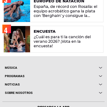
EUROPEO DE NATACIÓN
España, de récord con Rosalía: el
equipo acrobático gana la plata
con 'Berghain' y consigue la
mayor nota de impresión artística
ENCUESTA
¿Cuál es para ti la canción del
verano 2026? ¡Vota en la
encuesta!
MÚSICA
Local de Ensayo Europa FM
PROGRAMAS
Entrevistas
Cuerpos especiales
NOTICIAS
Conciertos
Me pones
Novedades
Cine y Televisión
SOBRE NOSOTROS
Locutores Europa FM
Estilo de vida
Política de privacidad
Virales
Advertencia legal
DESCARGA LA APP