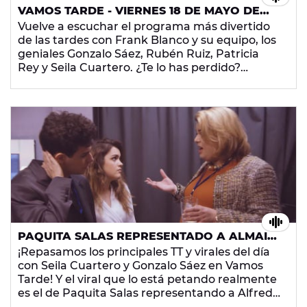
VAMOS TARDE - VIERNES 18 DE MAYO DE
2018
Vuelve a escuchar el programa más divertido
de las tardes con Frank Blanco y su equipo, los
geniales Gonzalo Sáez, Rubén Ruiz, Patricia
Rey y Seila Cuartero. ¿Te lo has perdido?
¿Quieres volver a escucharlo? ¡Dale al play y
prepárate para dos horas sin parar de reír!
PAQUITA SALAS REPRESENTADO A ALMAIA
ES EL VIRAL DEL MOMENTO
¡Repasamos los principales TT y virales del día
con Seila Cuartero y Gonzalo Sáez en Vamos
Tarde! Y el viral que lo está petando realmente
es el de Paquita Salas representando a Alfred y
Amaia en Eurovisión. ¿Todavía no lo has visto?