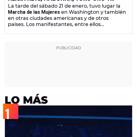
CHER, ALGUNAS DE LAS ARTISTAS QUE
La tarde del sábado 21 de enero, tuvo lugar la
ASISTIERON A LA MARCHA DE LAS MUJERES
Marcha de las Mujeres
en Washington y también
CONTRA TRUMP
en otras ciudades americanas y de otros
países. Los manifestantes, entre ellos
cantantes y actrices, acudieron para expresar
su preocupación ante el nuevo presidente de
Estados Unidos.
LO MÁS