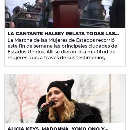
LA CANTANTE HALSEY RELATA TODAS LAS
VECES QUE HA SUFRIDO ABUSOS SEXUALES
La Marcha de las Mujeres de Estados recorrió
EN LA MARCHA DE LAS MUJERES DE NUEVA
este fin de semana las principales ciudades de
YORK
Estados Unidos. Allí se dieron cita multitud de
mujeres que, a través de sus testimonios,
denunciaban la situación de vulnerabilidad en
la que se encuentran muchas niñas, hermanas
y madres. Con una especie de poema rapeado,
la cantante
Halsey
relató los crudos y violentos
episodios que ha vivido a lo largo de su vida.
Desde el abuso sexual hasta el aborto.
ALICIA KEYS, MADONNA, YOKO ONO Y