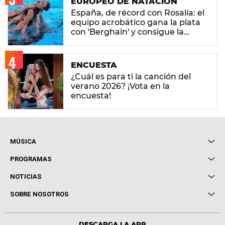
EUROPEO DE NATACIÓN
España, de récord con Rosalía: el
equipo acrobático gana la plata
con 'Berghain' y consigue la
mayor nota de impresión artística
ENCUESTA
¿Cuál es para ti la canción del
verano 2026? ¡Vota en la
encuesta!
MÚSICA
Local de Ensayo Europa FM
PROGRAMAS
Entrevistas
Cuerpos especiales
NOTICIAS
Conciertos
Me pones
Novedades
Cine y Televisión
SOBRE NOSOTROS
Locutores Europa FM
Estilo de vida
Política de privacidad
Virales
Advertencia legal
Tecnología
DESCARGA LA APP