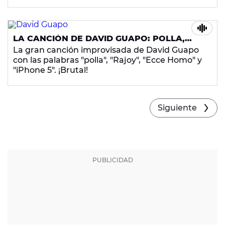
lado de Rajoy es Isaac Newton. España está
corrupta y podrida, y hasta el prestigioso
Finantial Times cree que las instituciones
españolas muestran signos de putrefacción.
LA CANCIÓN DE DAVID GUAPO: POLLA,
¡Una metástasis avanzada!
ECCE HOMO, RAJOY Y IPHONE5
La gran canción improvisada de David Guapo
con las palabras "polla", "Rajoy", "Ecce Homo" y
"iPhone 5". ¡Brutal!
Siguiente