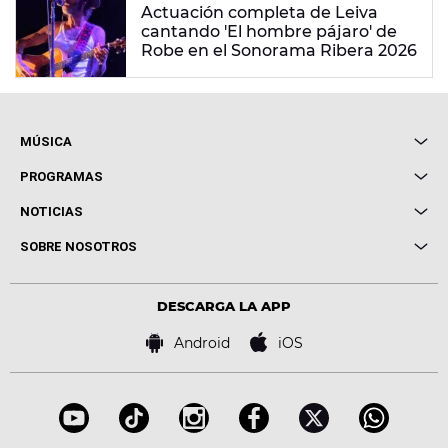
Actuación completa de Leiva
cantando 'El hombre pájaro' de
Robe en el Sonorama Ribera 2026
MÚSICA
Local de Ensayo Europa FM
PROGRAMAS
Entrevistas
Cuerpos especiales
NOTICIAS
Conciertos
Me pones
Novedades
Cine y Televisión
SOBRE NOSOTROS
Locutores Europa FM
Estilo de vida
Política de privacidad
Virales
Advertencia legal
Tecnología
DESCARGA LA APP
Política de cookies
Famosos
Bases de concursos
Android
iOS
Accesibilidad
Configuración de la privacidad