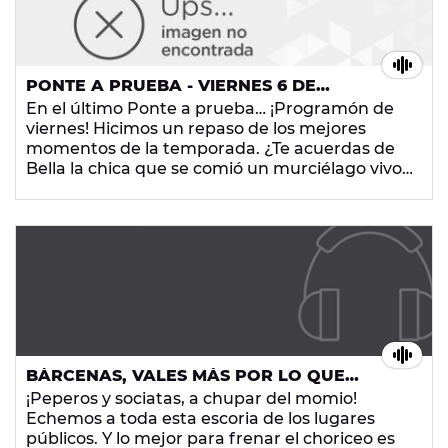
PONTE A PRUEBA - VIERNES 6 DE
DICIEMBRE DE 2013
En el último Ponte a prueba… ¡Programón de
viernes! Hicimos un repaso de los mejores
momentos de la temporada. ¿Te acuerdas de
Bella la chica que se comió un murciélago vivo?
¿O el día que un oyente insultó a Sara Gil? ¡No
te pierdas los grandes momentazos de Ponte a
prueba?
BÁRCENAS, VALES MÁS POR LO QUE
CALLAS QUE POR LO QUE ROBAS
¡Peperos y sociatas, a chupar del momio!
Echemos a toda esta escoria de los lugares
públicos. Y lo mejor para frenar el choriceo es