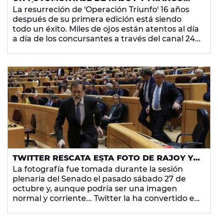
BESÁNDOSE SE CUELA EN LOS ENSAYOS DE
La resurreción de 'Operación Triunfo' 16 años
'OT'
después de su primera edición está siendo
todo un éxito. Miles de ojos están atentos al día
a día de los concursantes a través del canal 24
horas, y a los fans no se les escapa nada: el
tuitero Kazehaya encontró una curiosa imagen
en el vídeo del ensayo de la gala número 10.
TWITTER RESCATA ESTA FOTO DE RAJOY Y
ES IMPOSIBLE NO REÍRSE DE LOS
La fotografía fue tomada durante la sesión
RESULTADOS
plenaria del Senado el pasado sábado 27 de
octubre y, aunque podría ser una imagen
normal y corriente... Twitter la ha convertido en
una obra de arte humorística.