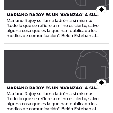
con la mafia rusa. Gallardón indulta a un
kamikaze que mató a varias personas. La
Infanta Cristina es socia de la Fundación Nóos y
MARIANO RAJOY ES UN 'AVANZAO' A SU
sigue sin estar imputada. Y en Bulgaria dimiten
TIEMPO
Mariano Rajoy se llama ladrón a sí mismo:
por subir el precio de la luz... ¡Asco!
"todo lo que se refiere a mi no es cierto, salvo
alguna cosa que es la que han publicado los
medios de comunicación". Belén Esteban al
lado de Rajoy es Isaac Newton. España está
corrupta y podrida, y hasta el prestigioso
Finantial Times cree que las instituciones
españolas muestran signos de putrefacción.
¡Una metástasis avanzada!
MARIANO RAJOY ES UN 'AVANZAO' A SU
TIEMPO
Mariano Rajoy se llama ladrón a sí mismo:
"todo lo que se refiere a mi no es cierto, salvo
alguna cosa que es la que han publicado los
medios de comunicación". Belén Esteban al