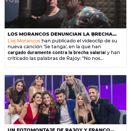
LOS MORANCOS DENUNCIAN LA BRECHA
SALARIAL CON SU NUEVA CANCIÓN: "EL
Los Morancos
han publicado el videoclip de su
PRESIDENTE SE TANGA"
nueva canción 'Se tanga', en la que han
cargado duramente contra la brecha salaria
l y han
criticado las palabras de Rajoy: "No nos
metamos en ese tema".
UN FOTOMONTAJE DE RAJOY Y FRANCO