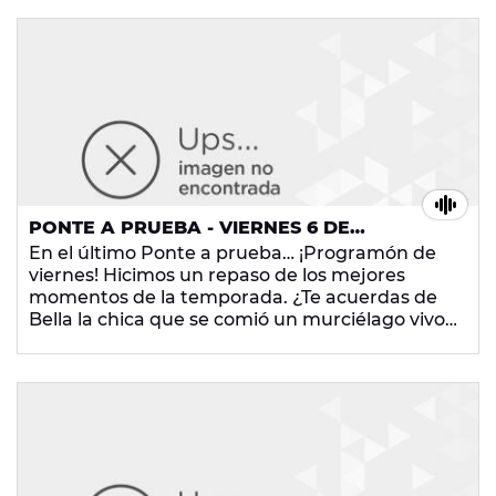
PONTE A PRUEBA - VIERNES 6 DE
DICIEMBRE DE 2013
En el último Ponte a prueba… ¡Programón de
viernes! Hicimos un repaso de los mejores
momentos de la temporada. ¿Te acuerdas de
Bella la chica que se comió un murciélago vivo?
¿O el día que un oyente insultó a Sara Gil? ¡No
te pierdas los grandes momentazos de Ponte a
prueba?