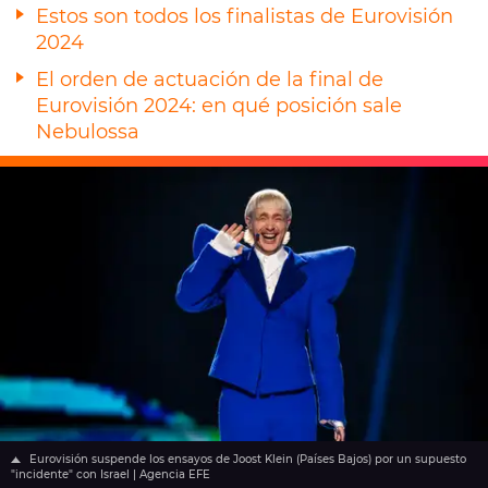
Estos son todos los finalistas de Eurovisión
2024
El orden de actuación de la final de
Eurovisión 2024: en qué posición sale
Nebulossa
Eurovisión suspende los ensayos de Joost Klein (Países Bajos) por un supuesto
"incidente" con Israel | Agencia EFE