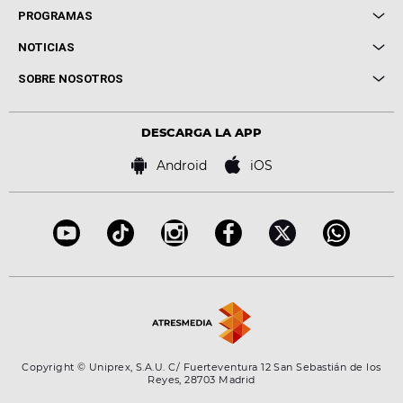
Local de Ensayo Europa FM
PROGRAMAS
Entrevistas
Cuerpos especiales
NOTICIAS
Conciertos
Me pones
Novedades
Cine y Televisión
SOBRE NOSOTROS
Locutores Europa FM
Estilo de vida
Política de privacidad
Virales
Advertencia legal
Tecnología
DESCARGA LA APP
Política de cookies
Famosos
Bases de concursos
Android
iOS
Accesibilidad
Configuración de la privacidad
Copyright © Uniprex, S.A.U. C/ Fuerteventura 12 San Sebastián de los
Reyes, 28703 Madrid