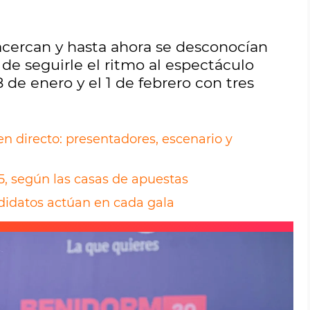
acercan y hasta ahora se desconocían
 de seguirle el ritmo al espectáculo
8 de enero y el 1 de febrero con tres
en directo: presentadores, escenario y
5, según las casas de apuestas
didatos actúan en cada gala