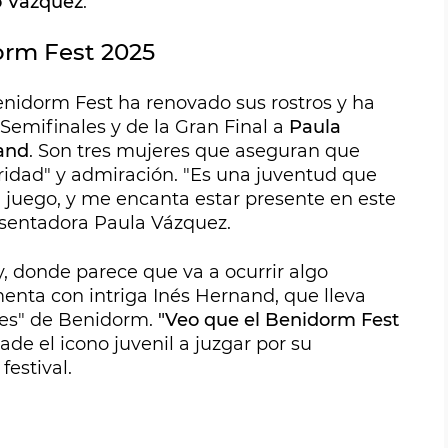
o Vázquez
.
orm Fest 2025
enidorm Fest ha renovado sus rostros y ha
Semifinales y de la Gran Final a
Paula
and
. Son tres mujeres que aseguran que
oridad" y admiración. "Es una juventud que
 juego, y me encanta estar presente en este
sentadora Paula Vázquez.
, donde parece que va a ocurrir algo
enta con intriga Inés Hernand, que lleva
aves" de Benidorm.
"Veo que el Benidorm Fest
ñade el icono juvenil a juzgar por su
estival.