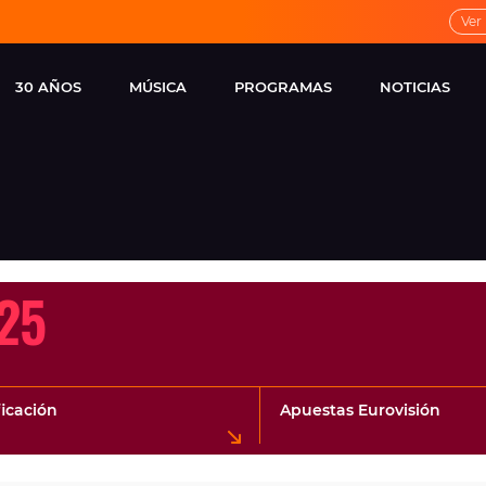
Ver
30 AÑOS
MÚSICA
PROGRAMAS
NOTICIAS
LOCAL DE ENSAYO
CUERPOS
FAMOSOS
EUROPA FM
ESPECIALES
CINE Y TEL
ESTRENOS
ME PONES
VIRALES
CONCIERTOS
LOCUTORES EUROPA
25
FM
ESTILO DE 
NOVEDADES
MUSICALES
ENTREVISTAS
ficación
Apuestas Eurovisión
REMEMBER EUROPA
FM