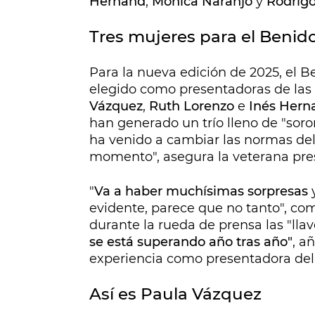
Hernand
,
Mónica Naranjo
y
Rodrig
Tres mujeres para el Benid
Para la nueva edición de 2025, el B
elegido como presentadoras de las 
Vázquez
,
Ruth Lorenzo
e
Inés Hern
han generado un trío lleno de "sor
ha venido a cambiar las normas del
momento", asegura la veterana pre
"
Va a haber muchísimas sorpresas
y
evidente, parece que no tanto", com
durante la rueda de prensa las "ll
se está superando año tras año"
, a
experiencia como presentadora del f
Así es Paula Vázquez