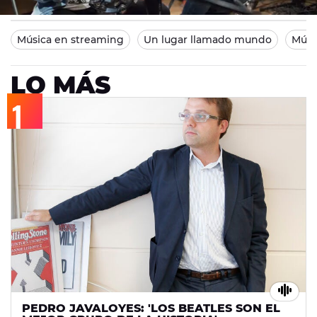
Madrid
11/01/2014 21:17
Música en streaming
Un lugar llamado mundo
Músi
LO MÁS
PEDRO JAVALOYES: 'LOS BEATLES SON EL