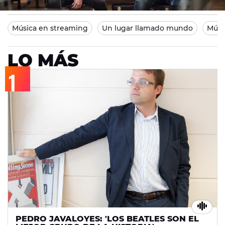
Madrid
11/01/2014 21:11
Música en streaming
Un lugar llamado mundo
Músi
LO MÁS
PEDRO JAVALOYES: 'LOS BEATLES SON EL