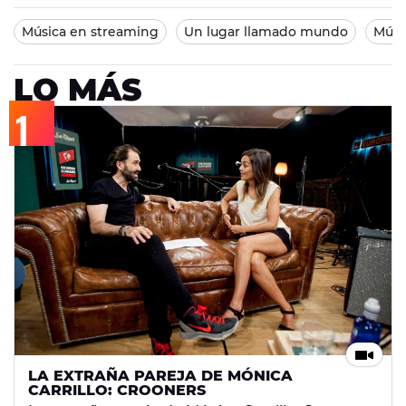
Música en streaming
Un lugar llamado mundo
Músi
LO MÁS
LA EXTRAÑA PAREJA DE MÓNICA
CARRILLO: CROONERS