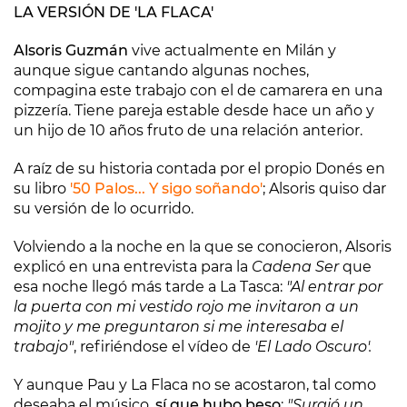
LA VERSIÓN DE 'LA FLACA'
Alsoris Guzmán
vive actualmente en Milán y
aunque sigue cantando algunas noches,
compagina este trabajo con el de camarera en una
pizzería. Tiene pareja estable desde hace un año y
un hijo de 10 años fruto de una relación anterior.
A raíz de su historia contada por el propio Donés en
su libro
'50 Palos... Y sigo soñando'
; Alsoris quiso dar
su versión de lo ocurrido.
Volviendo a la noche en la que se conocieron, Alsoris
explicó en una entrevista para la
Cadena Ser
que
esa noche llegó más tarde a La Tasca:
"Al entrar por
la puerta con mi vestido rojo me invitaron a un
mojito y me preguntaron si me interesaba el
trabajo"
, refiriéndose el vídeo de
'El Lado Oscuro'.
Y aunque Pau y La Flaca no se acostaron, tal como
deseaba el músico,
sí que hubo beso
:
"Surgió un