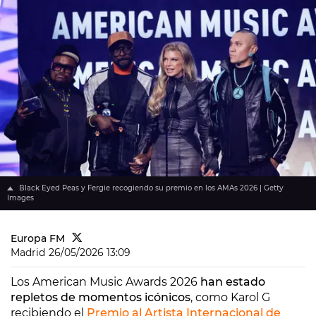
Black Eyed Peas y Fergie recogiendo su premio en los AMAs 2026 | Getty
Images
Europa FM
Madrid
26/05/2026 13:09
Los American Music Awards 2026
han estado
repletos de momentos icónicos
, como Karol G
recibiendo el
Premio al Artista Internacional de