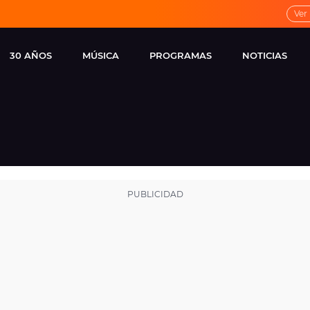
Ver
30 AÑOS
MÚSICA
PROGRAMAS
NOTICIAS
LOCAL DE ENSAYO
CUERPOS
FAMOSOS
EUROPA FM
ESPECIALES
CINE Y TEL
ESTRENOS
ME PONES
VIRALES
CONCIERTOS
LOCUTORES EUROPA
FM
ESTILO DE 
NOVEDADES
MUSICALES
ENTREVISTAS
REMEMBER EUROPA
FM