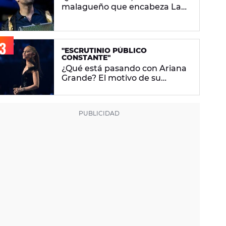
malagueño que encabeza La
Velada Del Año VI de Ibai
Llanos
"ESCRUTINIO PÚBLICO
CONSTANTE"
¿Qué está pasando con Ariana
Grande? El motivo de su
descanso del foco mediático