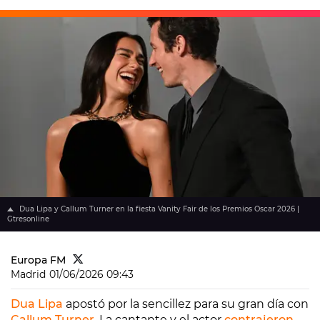
Dua Lipa y Callum Turner en la fiesta Vanity Fair de los Premios Oscar 2026 |
Gtresonline
Europa FM
Madrid
01/06/2026 09:43
Dua Lipa
apostó por la sencillez para su gran día con
Callum Turner
. La cantante y el actor
contrajeron