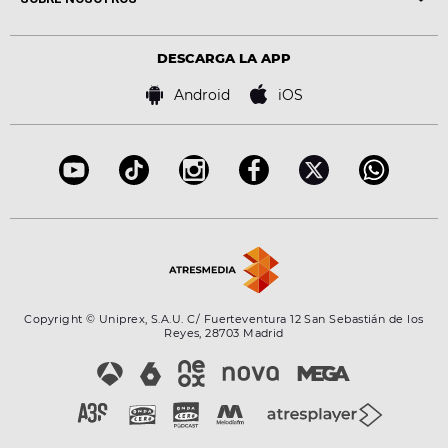
Locutores Europa FM
Estilo de vida
Política de privacidad
Virales
Advertencia legal
Tecnología
DESCARGA LA APP
Política de cookies
Famosos
Bases de concursos
Android
iOS
Accesibilidad
Configuración de la privacidad
Copyright © Uniprex, S.A.U. C/ Fuerteventura 12 San Sebastián de los
Reyes, 28703 Madrid