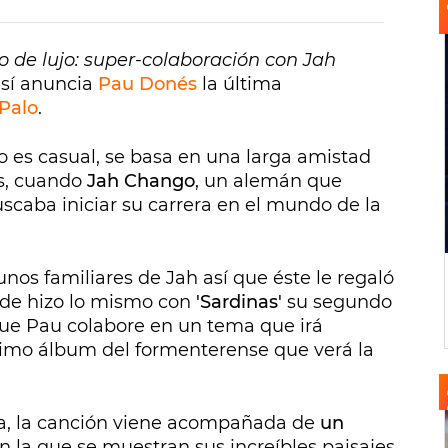
o de lujo: super-colaboración con Jah
así anuncia
Pau Donés
la última
Palo
.
 es casual, se basa en una larga amistad
s, cuando
Jah Chango
, un alemán que
buscaba iniciar su carrera en el mundo de la
nos familiares de Jah así que éste le regaló
rde hizo lo mismo con
'Sardinas'
su segundo
 que Pau colabore en un tema que irá
óximo álbum del formenterense que verá la
a, la canción viene acompañada de
un
en la que se muestran sus increíbles paisajes