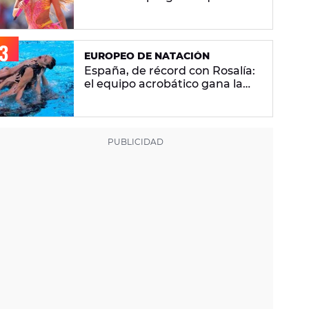
se hacen sobre la versión en
español
EUROPEO DE NATACIÓN
España, de récord con Rosalía:
mentera
el equipo acrobático gana la
plata con 'Berghain' y consigue
la mayor nota de impresión
artística