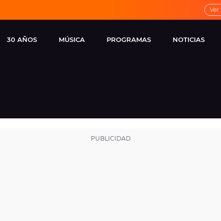
Ver
30 AÑOS
MÚSICA
PROGRAMAS
NOTICIAS
LOCAL DE ENSAYO
CUERPOS
FAMOSOS
EUROPA FM
ESPECIALES
CINE Y TEL
ESTRENOS
ME PONES
VIRALES
CONCIERTOS
LOCUTORES EUROPA
FM
ESTILO DE 
NOVEDADES
MUSICALES
ENTREVISTAS
REMEMBER EUROPA
FM