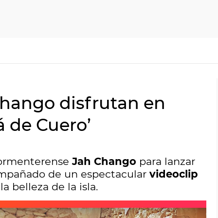
Chango disfrutan en
á de Cuero’
formenterense
Jah Chango
para lanzar
mpañado de un espectacular
videoclip
a belleza de la isla.