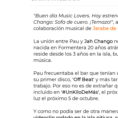
"Buen día Music Lovers. Hoy estren
Chango: Sofa de cuero. ¡Temazo!"
, 
colaboración musical de
Jarabe de 
La unión entre Pau y
Jah Chango
no
nacida en Formentera 20 años atrá
reside desde los 3 años en la isla, 
música.
Pau frecuentaba el bar que tenían u
su primer disco,
'Off Beat
' y más ta
trabajo. Por eso no es de extrañar
incluido en
'#UnKiloDeMás'
, el pr
luz el próximo 5 de octubre.
Y como no podía ser de otra maner
videoclip rodado en la isla pitiusa
, 