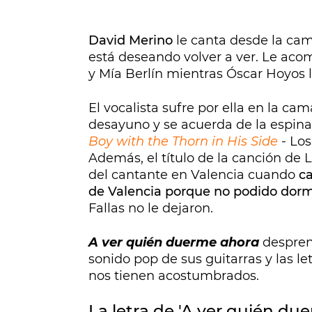
David Merino
le canta desde la ca
está deseando volver a ver. Le ac
y Mía Berlín mientras Óscar Hoyos 
El vocalista sufre por ella en la ca
desayuno y se acuerda de la espina 
Boy with the Thorn in His Side
-
Los
Además, el título de la canción de 
del cantante en Valencia cuando
ca
de Valencia porque no podido dorm
Fallas no le dejaron.
A ver quién duerme ahora
desprend
sonido pop de sus guitarras y las le
nos tienen acostumbrados.
La letra de 'A ver quién du