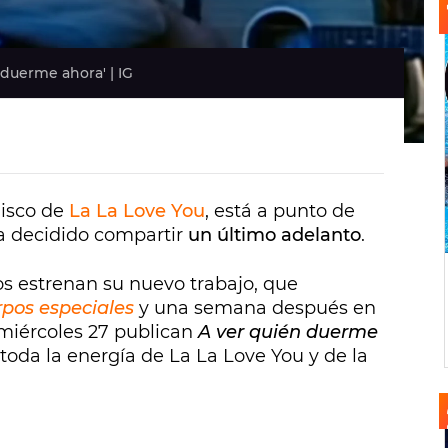
 duerme ahora' | IG
disco de
La La Love You
, está a punto de
 ha decidido compartir
un último adelanto
.
os estrenan su nuevo trabajo, que
pos especiales
y una semana después en
 miércoles 27 publican
A ver quién duerme
oda la energía de La La Love You y de la