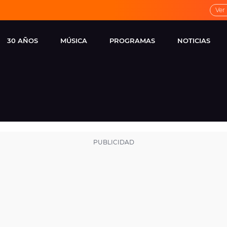
Ver
30 AÑOS
MÚSICA
PROGRAMAS
NOTICIAS
LOCAL DE ENSAYO
CUERPOS
FAMOSOS
EUROPA FM
ESPECIALES
CINE Y TEL
ESTRENOS
ME PONES
VIRALES
CONCIERTOS
LOCUTORES EUROPA
FM
ESTILO DE 
NOVEDADES
MUSICALES
ENTREVISTAS
REMEMBER EUROPA
FM