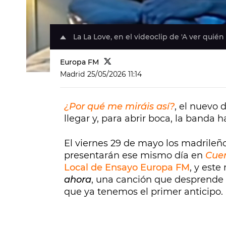
La La Love, en el videoclip de 'A ver quién
Europa FM
Madrid
25/05/2026 11:14
¿Por qué me miráis así?
, el nuevo 
llegar y, para abrir boca, la banda
El viernes 29 de mayo los madrileñ
presentarán ese mismo día en
Cuer
Local de Ensayo Europa FM
, y este
ahora
, una canción que desprende t
que ya tenemos el primer anticipo.