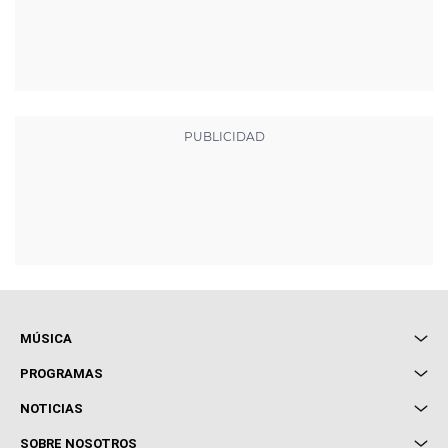
MÚSICA
Local de Ensayo Europa FM
PROGRAMAS
Entrevistas
Cuerpos especiales
NOTICIAS
Conciertos
Me pones
Novedades
Cine y Televisión
SOBRE NOSOTROS
Locutores Europa FM