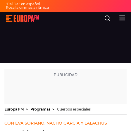
'Dai Dai' en español
Rosalía gimnasia rítmica
Canción Karol G y Bruno Mars
Arde Bogotá en Sonorama
Europa
Horario Sonorama hoy
FM
Significado rutina 'Berghain'
Rosalía natación artística
-
Canción del verano
La
Fiesta 30 años Europa FM
mejor
música,
virales,
celebrities
Ver programación
y
estilo
de
DIRECTO
vida
|
Europa
30 AÑOS
FM
MÚSICA
PROGRAMAS
Europa FM
Programas
Cuerpos especiales
NOTICIAS
CON EVA SORIANO, NACHO GARCÍA Y LALACHUS
EVENTOS Y CONCURSOS