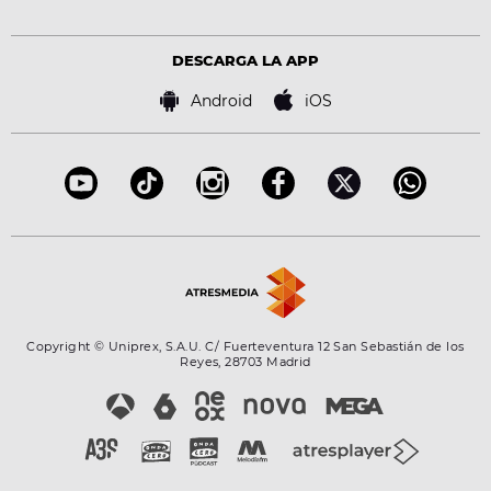
Estilo de vida
Política de privacidad
Virales
Advertencia legal
Tecnología
DESCARGA LA APP
Política de cookies
Famosos
Bases de concursos
Android
iOS
Accesibilidad
Configuración de la privacidad
Copyright © Uniprex, S.A.U. C/ Fuerteventura 12 San Sebastián de los
Reyes, 28703 Madrid