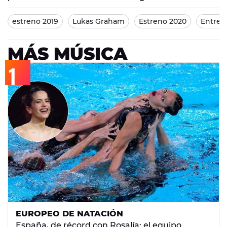
estreno 2019
Lukas Graham
Estreno 2020
Entrevi
MÁS MÚSICA
EUROPEO DE NATACIÓN
España, de récord con Rosalía: el equipo