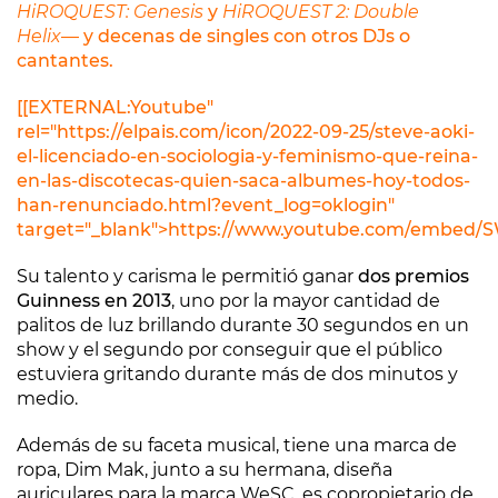
HiROQUEST: Genesis
y
HiROQUEST 2: Double
Helix
― y decenas de singles con otros DJs o
cantantes.
[[EXTERNAL:Youtube"
rel="https://elpais.com/icon/2022-09-25/steve-aoki-
el-licenciado-en-sociologia-y-feminismo-que-reina-
en-las-discotecas-quien-saca-albumes-hoy-todos-
han-renunciado.html?event_log=oklogin"
target="_blank">https://www.youtube.com/embed/S
Su talento y carisma le permitió ganar
dos premios
Guinness en 2013
, uno por la mayor cantidad de
palitos de luz brillando durante 30 segundos en un
show y el segundo por conseguir que el público
estuviera gritando durante más de dos minutos y
medio.
Además de su faceta musical, tiene una marca de
ropa, Dim Mak, junto a su hermana, diseña
auriculares para la marca WeSC, es copropietario de