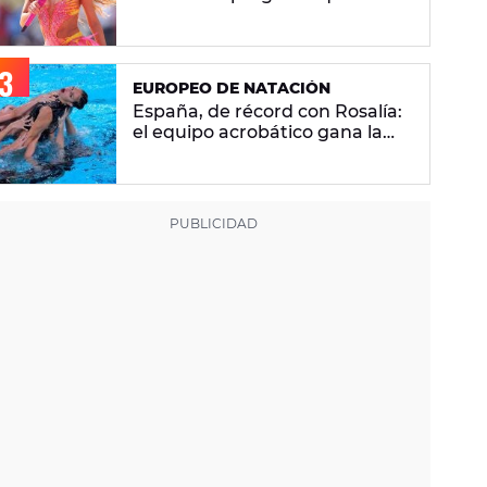
se hacen sobre la versión en
español
EUROPEO DE NATACIÓN
España, de récord con Rosalía:
el equipo acrobático gana la
plata con 'Berghain' y consigue
la mayor nota de impresión
artística