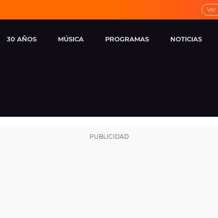
Ver
30 AÑOS
MÚSICA
PROGRAMAS
NOTICIAS
LOCAL DE ENSAYO
CUERPOS
FAMOSOS
EUROPA FM
ESPECIALES
CINE Y TEL
ESTRENOS
ME PONES
VIRALES
CONCIERTOS
LOCUTORES EUROPA
FM
ESTILO DE 
NOVEDADES
MUSICALES
ENTREVISTAS
REMEMBER EUROPA
FM