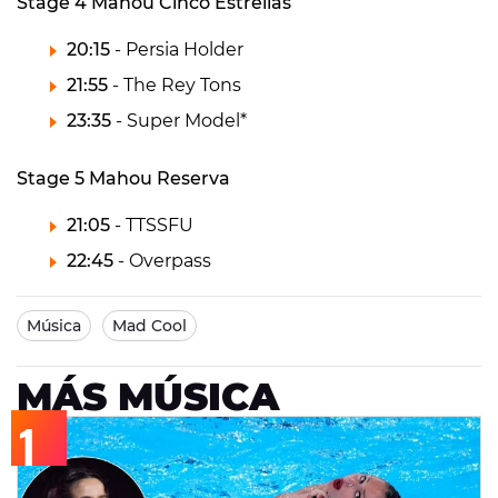
Stage 4 Mahou Cinco Estrellas
20:15
- Persia Holder
21:55
- The Rey Tons
23:35
- Super Model*
Stage 5 Mahou Reserva
21:05
- TTSSFU
22:45
- Overpass
Música
Mad Cool
MÁS MÚSICA