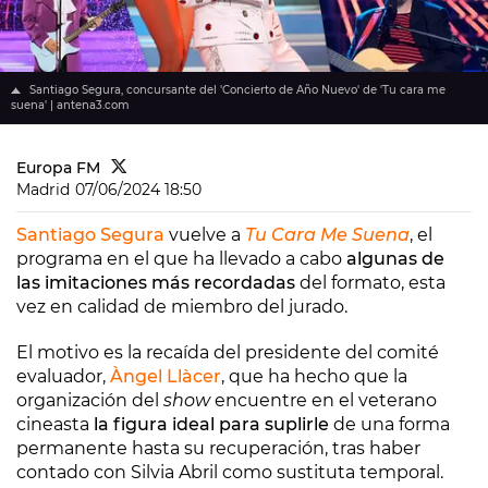
Santiago Segura, concursante del 'Concierto de Año Nuevo' de 'Tu cara me
suena' | antena3.com
Europa FM
Madrid
07/06/2024 18:50
Santiago Segura
vuelve a
Tu Cara Me Suena
, el
programa en el que ha llevado a cabo
algunas de
las imitaciones más recordadas
del formato, esta
vez en calidad de miembro del jurado.
El motivo es la recaída del presidente del comité
evaluador,
Àngel Llàcer
, que ha hecho que la
organización del
show
encuentre en el veterano
cineasta
la figura ideal para suplirle
de una forma
permanente hasta su recuperación, tras haber
contado con Silvia Abril como sustituta temporal.