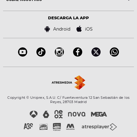
Locutores Europa FM
Estilo de vida
Política de privacidad
Virales
Advertencia legal
Tecnología
DESCARGA LA APP
Política de cookies
Famosos
Bases de concursos
Android
iOS
Accesibilidad
Configuración de la privacidad
Copyright © Uniprex, S.A.U. C/ Fuerteventura 12 San Sebastián de los
Reyes, 28703 Madrid