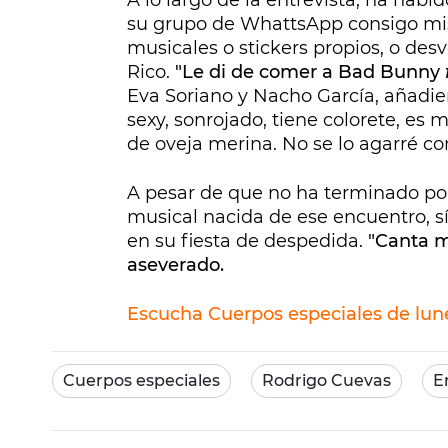
A lo largo de la entrevista, ha habi
su grupo de WhattsApp consigo mi
musicales o stickers propios, o des
Rico.
"Le di de comer a Bad Bunny
Eva Soriano y Nacho García, añadien
sexy, sonrojado, tiene colorete, es 
de oveja merina. No se lo agarré c
A pesar de que no ha terminado por
musical nacida de ese encuentro, s
en su fiesta de despedida.
"Canta m
aseverado.
Escucha Cuerpos especiales de lune
Cuerpos especiales
Rodrigo Cuevas
E