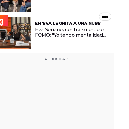
conceptual. No pretendo lanzar
ningún mensaje en concreto"
EN 'EVA LE GRITA A UNA NUBE'
Eva Soriano, contra su propio
FOMO: "Yo tengo mentalidad
de tiburona, porque si paro me
da un apechusque"