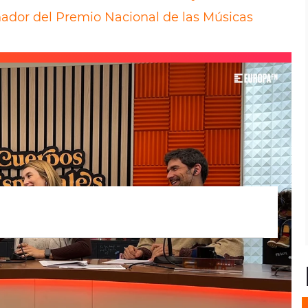
ador del Premio Nacional de las Músicas
pasado por
Cuerpos especiales
, además de
laborador, para promocionar los
a
, con la que está llevando los éxitos de su