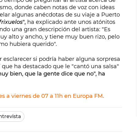
do tiempo de preguntar al artista acerca de
smo, donde caben notas de voz con ideas
velar algunas anécdotas de su viaje a Puerto
frixuelos
",
ha explicado ante unos atónitos
do una gran descripción del artista: "Es
muy alto y ancho, y tiene muy buen rizo, pelo
omo hubiera querido".
 esclarecer si podría haber alguna sorpresa
í que ha destacado que le "cantó una salsa"
uy bien, que la gente dice que no", ha
s a viernes de 07 a 11h en Europa FM.
ntrevista