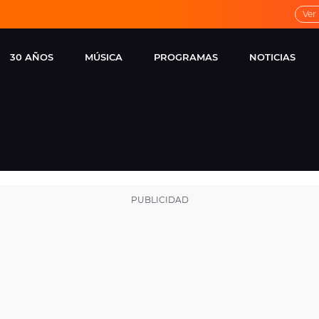
Ver
30 AÑOS
MÚSICA
PROGRAMAS
NOTICIAS
LOCAL DE ENSAYO
CUERPOS
FAMOSOS
EUROPA FM
ESPECIALES
CINE Y TEL
ESTRENOS
ME PONES
VIRALES
CONCIERTOS
LOCUTORES EUROPA
FM
ESTILO DE 
NOVEDADES
MUSICALES
ENTREVISTAS
REMEMBER EUROPA
FM