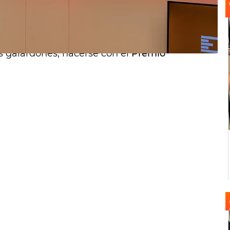
or toda España e internacionalmente.
 Soriano haya presentado al asturiano como
lore y la electrónica", una originalidad
ros galardones, hacerse con el
Premio