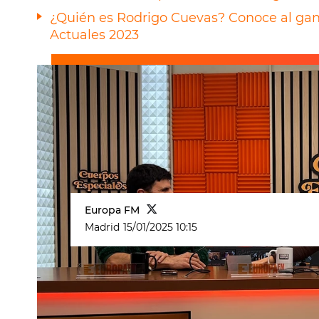
¿Quién es Rodrigo Cuevas? Conoce al gan
Actuales 2023
Europa FM
Madrid
15/01/2025 10:15
El cantante
Rodrigo Cuevas
se ha 
para recordar sus tiempos como co
espectáculos de su
gira
La Romerí