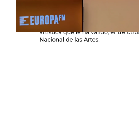
último álbum Manual de Romería p
Por ello, no es de extraña que Eva
"el artista que mejor combina el folk
artística que le ha valido, entre ot
Nacional de las Artes.