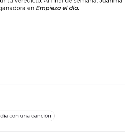
ir tu veredicto. Al final de semana,
Juanma
 ganadora en
Empieza el día.
 día con una canción