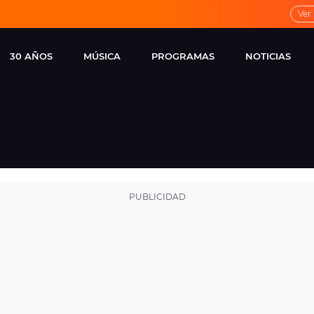
Ver
30 AÑOS
MÚSICA
PROGRAMAS
NOTICIAS
LOCAL DE ENSAYO
CUERPOS
FAMOSOS
EUROPA FM
ESPECIALES
CINE Y TEL
ESTRENOS
ME PONES
VIRALES
CONCIERTOS
LOCUTORES EUROPA
FM
ESTILO DE 
NOVEDADES
MUSICALES
ENTREVISTAS
REMEMBER EUROPA
FM