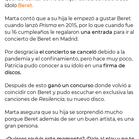
ídolo
Beret.
Marta contó que a su hija le empezó a gustar Beret
cuando lanzó
Prisma
en 2015, por lo que cuando fue
su 16 cumpleaños le regalaron
una entrada
para ir al
concierto de Beret en Madrid.
Por desgracia
el concierto se canceló
debido a la
pandemia y el confinamiento, pero hace muy poco,
Patricia pudo conocer a su ídolo en una
firma de
discos.
Después de esto
ganó un concurso
donde volvió a
coincidir con Beret y pudo escuchar en exclusiva las
canciones de
Resilencia,
su nuevo disco.
Marta asegura que su hija se sorprendió mucho
porque Beret además de ser un buen artista, es una
gran persona.
¿Quieres revivir este momento? ¡Dale al play y no te