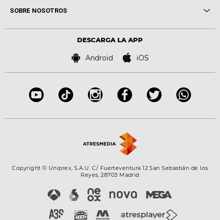
Me pones
Novedades
Cine y Televisión
SOBRE NOSOTROS
Locutores Europa FM
Estilo de vida
Política de privacidad
Virales
Advertencia legal
Tecnología
DESCARGA LA APP
Política de cookies
Famosos
Bases de concursos
Android
iOS
Accesibilidad
Configuración de la privacidad
Copyright © Uniprex, S.A.U. C/ Fuerteventura 12 San Sebastián de los
Reyes, 28703 Madrid