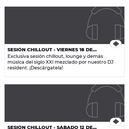
SESIÓN CHILLOUT - VIERNES 18 DE
SEPTIEMBRE DE 2015
Exclusiva sesión chillout, lounge y demás
música del siglo XXI mezclado por nuestro DJ
resident. ¡Descárgatela!
SESIÓN CHILLOUT - SÁBADO 12 DE