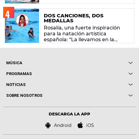
DOS CANCIONES, DOS
MEDALLAS
Rosalía, una fuerte inspiración
para la natación artística
española: "La llevamos en la
sangre"
MÚSICA
Local de Ensayo Europa FM
PROGRAMAS
Entrevistas
Cuerpos especiales
NOTICIAS
Conciertos
Me pones
Novedades
Cine y Televisión
SOBRE NOSOTROS
Locutores Europa FM
Estilo de vida
Política de privacidad
Virales
Advertencia legal
Tecnología
DESCARGA LA APP
Política de cookies
Famosos
Bases de concursos
Android
iOS
Accesibilidad
Configuración de la privacidad