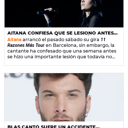
AITANA CONFIESA QUE SE LESIONÓ ANTES
DEL INICIO DE SU GIRA Y TODAVÍA NO SE HA
Aitana
arrancó el pasado sábado su gira
11
RECUPERADO
Razones Más Tour
en Barcelona, sin embargo, la
cantante ha confesado que una semana antes
se hizo una importante lesión que todavía no
está curada.
BLAS CANTÓ SUFRE UN ACCIDENTE