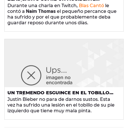
DOMÉSTICO: "ME DUELE UNA BARBARIDAD"
Durante una charla en Twitch,
Blas Cantó
le
contó a
Naím Thomas
el pequeño percance que
ha sufrido y por el que probablemente deba
guardar reposo durante unos días.
UN TREMENDO ESGUINCE EN EL TOBILLO
PODRÍA OBLIGAR A JUSTIN BIEBER A
Justin Bieber no para de darnos sustos. Esta
CANCELAR SU GIRA
vez ha sufrido una lesión en el tobillo de su pie
izquierdo que tiene muy mala pinta.