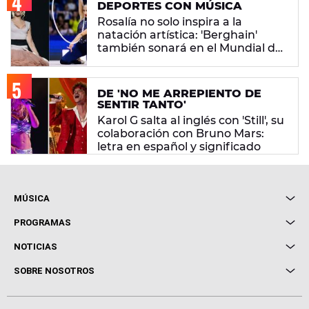
DEPORTES CON MÚSICA
Rosalía no solo inspira a la
natación artística: 'Berghain'
también sonará en el Mundial de
gimnasia rítmica
DE 'NO ME ARREPIENTO DE
SENTIR TANTO'
Karol G salta al inglés con 'Still', su
colaboración con Bruno Mars:
letra en español y significado
MÚSICA
Local de Ensayo Europa FM
PROGRAMAS
Entrevistas
Cuerpos especiales
NOTICIAS
Conciertos
Me pones
Novedades
Cine y Televisión
SOBRE NOSOTROS
Locutores Europa FM
Estilo de vida
Política de privacidad
Virales
Advertencia legal